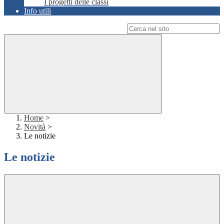
I progetti delle classi
Info utili
Campo di ricerca per le pagine del sito
Home
>
Novità
>
Le notizie
Le notizie