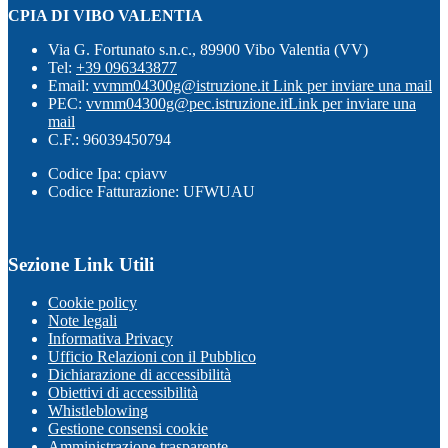
CPIA DI VIBO VALENTIA
Via G. Fortunato s.n.c., 89900 Vibo Valentia (VV)
Tel:
+39 096343877
Email:
vvmm04300g@istruzione.it
Link per inviare una mail
PEC:
vvmm04300g@pec.istruzione.it
Link per inviare una
mail
C.F.: 96039450794
Codice Ipa: cpiavv
Codice Fatturazione: UFWUAU
Sezione Link Utili
Cookie policy
Note legali
Informativa Privacy
Ufficio Relazioni con il Pubblico
Dichiarazione di accessibilità
Obiettivi di accessibilità
Whistleblowing
Gestione consensi cookie
Amministrazione trasparente