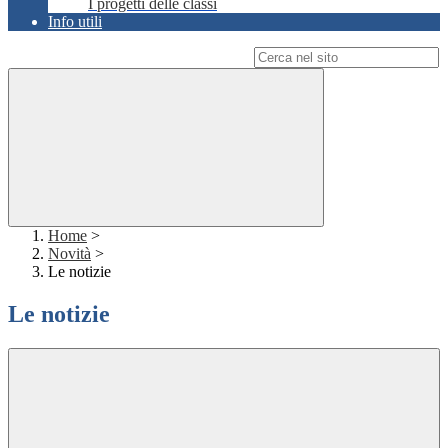
I progetti delle classi
Info utili
Campo di ricerca per le pagine del sito
Home
>
Novità
>
Le notizie
Le notizie