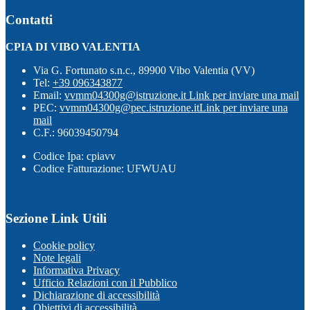
Contatti
CPIA DI VIBO VALENTIA
Via G. Fortunato s.n.c., 89900 Vibo Valentia (VV)
Tel:
+39 096343877
Email:
vvmm04300g@istruzione.it
Link per inviare una mail
PEC:
vvmm04300g@pec.istruzione.it
Link per inviare una
mail
C.F.: 96039450794
Codice Ipa: cpiavv
Codice Fatturazione: UFWUAU
Sezione Link Utili
Cookie policy
Note legali
Informativa Privacy
Ufficio Relazioni con il Pubblico
Dichiarazione di accessibilità
Obiettivi di accessibilità