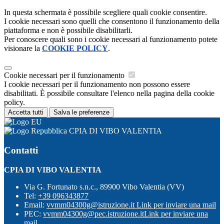
In questa schermata è possibile scegliere quali cookie consentire.
I cookie necessari sono quelli che consentono il funzionamento della
piattaforma e non è possibile disabilitarli.
Per conoscere quali sono i cookie necessari al funzionamento potete
visionare la
COOKIE POLICY
.
Cookie necessari per il funzionamento
I cookie necessari per il funzionamento non possono essere
disabilitati. È possibile consultare l'elenco nella pagina della cookie
policy.
Accetta tutti
Salva le preferenze
CPIA DI VIBO VALENTIA
Contatti
CPIA DI VIBO VALENTIA
Via G. Fortunato s.n.c., 89900 Vibo Valentia (VV)
Tel:
+39 096343877
Email:
vvmm04300g@istruzione.it
Link per inviare una mail
PEC:
vvmm04300g@pec.istruzione.it
Link per inviare una
mail