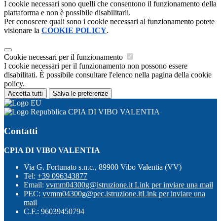
I cookie necessari sono quelli che consentono il funzionamento della
piattaforma e non è possibile disabilitarli.
Per conoscere quali sono i cookie necessari al funzionamento potete
visionare la
COOKIE POLICY
.
Cookie necessari per il funzionamento
I cookie necessari per il funzionamento non possono essere
disabilitati. È possibile consultare l'elenco nella pagina della cookie
policy.
Accetta tutti
Salva le preferenze
CPIA DI VIBO VALENTIA
Contatti
CPIA DI VIBO VALENTIA
Via G. Fortunato s.n.c., 89900 Vibo Valentia (VV)
Tel:
+39 096343877
Email:
vvmm04300g@istruzione.it
Link per inviare una mail
PEC:
vvmm04300g@pec.istruzione.it
Link per inviare una
mail
C.F.: 96039450794