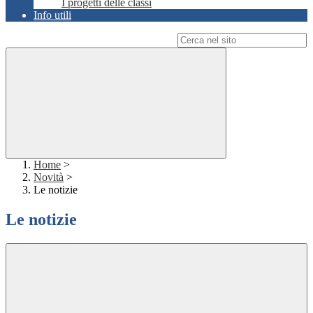
I progetti delle classi
Info utili
Campo di ricerca per le pagine del sito
Home
>
Novità
>
Le notizie
Le notizie