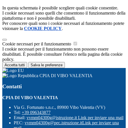
In questa schermata è possibile scegliere quali cookie consentire.
I cookie necessari sono quelli che consentono il funzionamento della
piattaforma e non è possibile disabilitarli.
Per conoscere quali sono i cookie necessari al funzionamento potete
visionare la
COOKIE POLICY
.
Cookie necessari per il funzionamento
I cookie necessari per il funzionamento non possono essere
disabilitati. È possibile consultare l'elenco nella pagina della cookie
policy.
Accetta tutti
Salva le preferenze
CPIA DI VIBO VALENTIA
Contatti
CPIA DI VIBO VALENTIA
Via G. Fortunato s.n.c., 89900 Vibo Valentia (VV)
Tel:
+39 096343877
Email:
vvmm04300g@istruzione.it
Link per inviare una mail
PEC:
vvmm04300g@pec.istruzione.it
Link per inviare una
mail