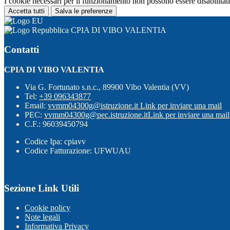
I cookie necessari per il funzionamento non possono essere disabilitati.
Accetta tutti
Salva le preferenze
CPIA DI VIBO VALENTIA
Contatti
CPIA DI VIBO VALENTIA
Via G. Fortunato s.n.c., 89900 Vibo Valentia (VV)
Tel:
+39 096343877
Email:
vvmm04300g@istruzione.it
Link per inviare una mail
PEC:
vvmm04300g@pec.istruzione.it
Link per inviare una mail
C.F.: 96039450794
Codice Ipa: cpiavv
Codice Fatturazione: UFWUAU
Sezione Link Utili
Cookie policy
Note legali
Informativa Privacy