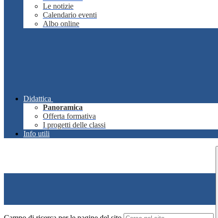
Le notizie
Calendario eventi
Albo online
Didattica
Panoramica
Offerta formativa
I progetti delle classi
Info utili
Campo di ricerca per le pagine del sito