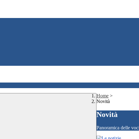
Home
>
Novità
Novità
Panoramica delle voc