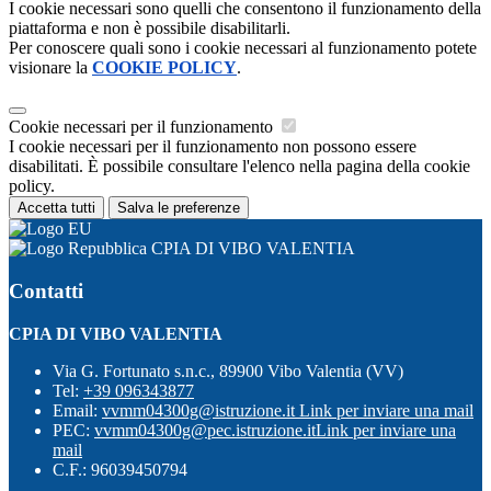
I cookie necessari sono quelli che consentono il funzionamento della
piattaforma e non è possibile disabilitarli.
Per conoscere quali sono i cookie necessari al funzionamento potete
visionare la
COOKIE POLICY
.
Cookie necessari per il funzionamento
I cookie necessari per il funzionamento non possono essere
disabilitati. È possibile consultare l'elenco nella pagina della cookie
policy.
Accetta tutti
Salva le preferenze
CPIA DI VIBO VALENTIA
Contatti
CPIA DI VIBO VALENTIA
Via G. Fortunato s.n.c., 89900 Vibo Valentia (VV)
Tel:
+39 096343877
Email:
vvmm04300g@istruzione.it
Link per inviare una mail
PEC:
vvmm04300g@pec.istruzione.it
Link per inviare una
mail
C.F.: 96039450794