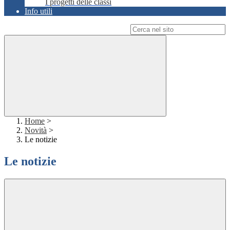
I progetti delle classi
Info utili
Campo di ricerca per le pagine del sito
Home
>
Novità
>
Le notizie
Le notizie