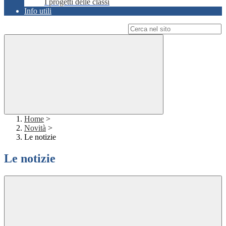
I progetti delle classi
Info utili
Campo di ricerca per le pagine del sito
Home
>
Novità
>
Le notizie
Le notizie