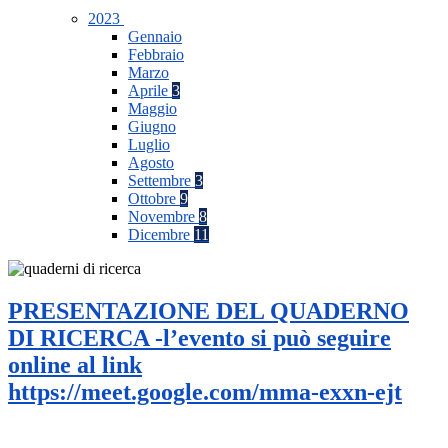
2023
Gennaio
Febbraio
Marzo
Aprile
3
Maggio
Giugno
Luglio
Agosto
Settembre
3
Ottobre
9
Novembre
8
Dicembre
11
PRESENTAZIONE DEL QUADERNO
DI RICERCA -l’evento si può seguire
online al link
https://meet.google.com/mma-exxn-ejt