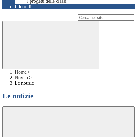
I progetti delle classi
Info utili
Campo di ricerca per le pagine del sito
Home
>
Novità
>
Le notizie
Le notizie