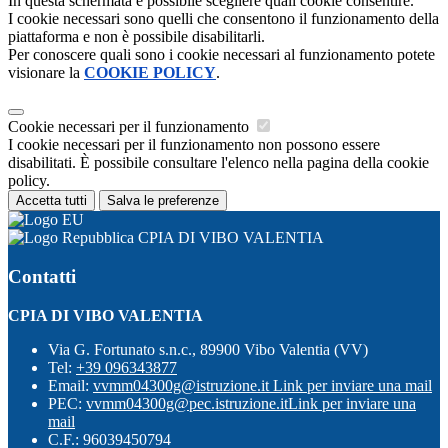
In questa schermata è possibile scegliere quali cookie consentire.
I cookie necessari sono quelli che consentono il funzionamento della
piattaforma e non è possibile disabilitarli.
Per conoscere quali sono i cookie necessari al funzionamento potete
visionare la
COOKIE POLICY
.
Cookie necessari per il funzionamento
I cookie necessari per il funzionamento non possono essere
disabilitati. È possibile consultare l'elenco nella pagina della cookie
policy.
Accetta tutti
Salva le preferenze
CPIA DI VIBO VALENTIA
Contatti
CPIA DI VIBO VALENTIA
Via G. Fortunato s.n.c., 89900 Vibo Valentia (VV)
Tel:
+39 096343877
Email:
vvmm04300g@istruzione.it
Link per inviare una mail
PEC:
vvmm04300g@pec.istruzione.it
Link per inviare una
mail
C.F.: 96039450794