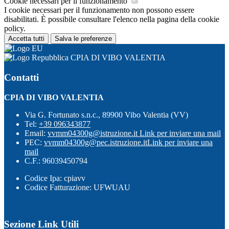
Cookie necessari per il funzionamento
I cookie necessari per il funzionamento non possono essere
disabilitati. È possibile consultare l'elenco nella pagina della cookie
policy.
Accetta tutti
Salva le preferenze
CPIA DI VIBO VALENTIA
Contatti
CPIA DI VIBO VALENTIA
Via G. Fortunato s.n.c., 89900 Vibo Valentia (VV)
Tel:
+39 096343877
Email:
vvmm04300g@istruzione.it
Link per inviare una mail
PEC:
vvmm04300g@pec.istruzione.it
Link per inviare una
mail
C.F.: 96039450794
Codice Ipa: cpiavv
Codice Fatturazione: UFWUAU
Sezione Link Utili