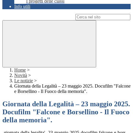
I progetti delle classi
Info utili
Campo di ricerca per le pagine del sito
Home
>
Novità
>
Le notizie
>
Giornata della Legalità – 23 maggio 2025. Docufilm "Falcone
e Borsellino - Il Fuoco della memoria".
Giornata della Legalità – 23 maggio 2025.
Docufilm "Falcone e Borsellino - Il Fuoco
della memoria".
-giornata-della-legalita'--23-maggio-2025-docufilm-falcone-e-bors