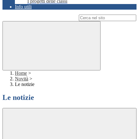
I progetti delle classi
Info utili
Campo di ricerca per le pagine del sito
Home
>
Novità
>
Le notizie
Le notizie