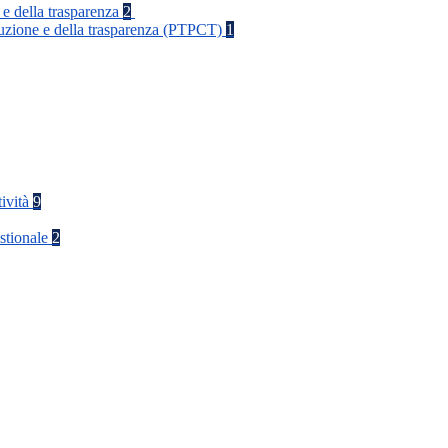
 e della trasparenza
2
rruzione e della trasparenza (PTPCT)
1
tività
9
stionale
2