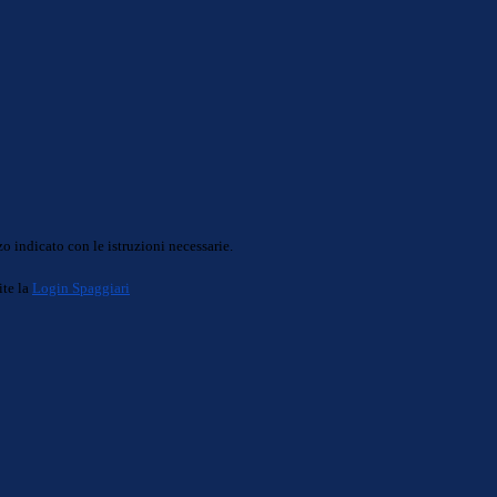
o indicato con le istruzioni necessarie.
ite la
Login Spaggiari