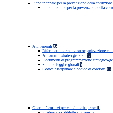
Piano triennale per la prevenzione della corruzione
Piano triennale per la prevenzione della co
Atti generali
85
Riferimenti normativi su organizzazione e at
Atti amministrativi generali
47
Documenti di programmazione strategico-ge
Statuti e leggi regionali
5
Codice disciplinare e codice di condotta
13
Oneri informativi per cittadini e imprese
1
Scadenzario obblighi amministrativi