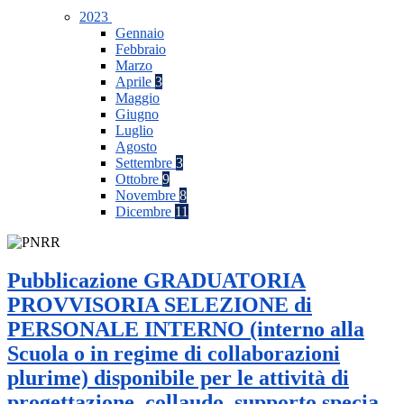
2023
Gennaio
Febbraio
Marzo
Aprile
3
Maggio
Giugno
Luglio
Agosto
Settembre
3
Ottobre
9
Novembre
8
Dicembre
11
Pubblicazione GRADUATORIA
PROVVISORIA SELEZIONE di
PERSONALE INTERNO (interno alla
Scuola o in regime di collaborazioni
plurime) disponibile per le attività di
progettazione, collaudo, supporto specia