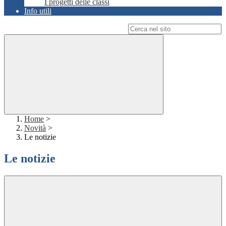
I progetti delle classi
Info utili
Campo di ricerca per le pagine del sito
Home
>
Novità
>
Le notizie
Le notizie