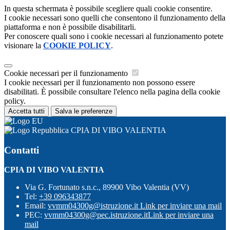
In questa schermata è possibile scegliere quali cookie consentire.
I cookie necessari sono quelli che consentono il funzionamento della
piattaforma e non è possibile disabilitarli.
Per conoscere quali sono i cookie necessari al funzionamento potete
visionare la
COOKIE POLICY
.
Cookie necessari per il funzionamento
I cookie necessari per il funzionamento non possono essere
disabilitati. È possibile consultare l'elenco nella pagina della cookie
policy.
Accetta tutti
Salva le preferenze
CPIA DI VIBO VALENTIA
Contatti
CPIA DI VIBO VALENTIA
Via G. Fortunato s.n.c., 89900 Vibo Valentia (VV)
Tel:
+39 096343877
Email:
vvmm04300g@istruzione.it
Link per inviare una mail
PEC:
vvmm04300g@pec.istruzione.it
Link per inviare una
mail