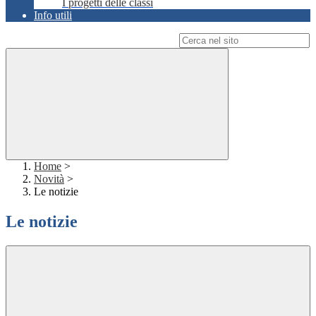
I progetti delle classi
Info utili
Campo di ricerca per le pagine del sito
Home
>
Novità
>
Le notizie
Le notizie