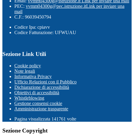
Email:
vvmm04300g@istruzione.it
Link per inviare una mail
PEC:
vvmm04300g@pec.istruzione.it
Link per inviare una
mail
C.F.: 96039450794
Codice Ipa: cpiavv
Codice Fatturazione: UFWUAU
Sezione Link Utili
Cookie policy
Note legali
Informativa Privacy
Ufficio Relazioni con il Pubblico
Dichiarazione di accessibilità
Obiettivi di accessibilità
Whistleblowing
Gestione consensi cookie
Amministrazione trasparente
Pagina visualizzata
141761
volte
Sezione Copyright