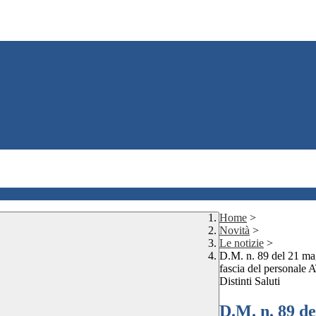
Home
>
Novità
>
Le notizie
>
D.M. n. 89 del 21 magg
fascia del personal
Distinti Saluti
D.M. n. 89 de