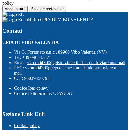
policy.
Accetta tutti
Salva le preferenze
CPIA DI VIBO VALENTIA
Contatti
CPIA DI VIBO VALENTIA
Via G. Fortunato s.n.c., 89900 Vibo Valentia (VV)
Tel:
+39 096343877
Email:
vvmm04300g@istruzione.it
Link per inviare una mail
PEC:
vvmm04300g@pec.istruzione.it
Link per inviare una
mail
C.F.: 96039450794
Codice Ipa: cpiavv
Codice Fatturazione: UFWUAU
Sezione Link Utili
Cookie policy