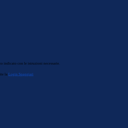
o indicato con le istruzioni necessarie.
ite la
Login Spaggiari