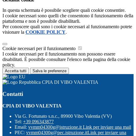
In questa schermata è possibile scegliere quali cookie consentire.
I cookie necessari sono quelli che consentono il funzionamento della
piattaforma e non è possibile disabilitarli.
Per conoscere quali sono i cookie necessari al funzionamento potete
visionare la
COOKIE POLICY
.
Cookie necessari per il funzionamento
I cookie necessari per il funzionamento non possono essere
disabilitati. È possibile consultare l'elenco nella pagina della cookie
policy.
Accetta tutti
Salva le preferenze
CPIA DI VIBO VALENTIA
Contatti
CPIA DI VIBO VALENTIA
Via G. Fortunato s.n.c., 89900 Vibo Valentia (VV)
Tel:
+39 096343877
Email:
vvmm04300g@istruzione.it
Link per inviare una mail
PEC:
vvmm04300g@pec.istruzione.it
Link per inviare una