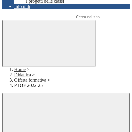
I progetti delle classi
Info utili
Campo di ricerca per le pagine del sito
Home
>
Didattica
>
Offerta formativa
>
PTOF 2022-25