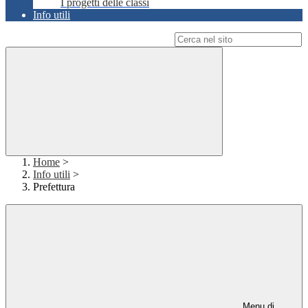
I progetti delle classi
Info utili
Campo di ricerca per le pagine del sito
Home
>
Info utili
>
Prefettura
Menu di