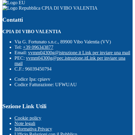
CPIA DI VIBO VALENTIA
Contatti
CPIA DI VIBO VALENTIA
Via G. Fortunato s.n.c., 89900 Vibo Valentia (VV)
Tel:
+39 096343877
Email:
vvmm04300g@istruzione.it
Link per inviare una mail
PEC:
vvmm04300g@pec.istruzione.it
Link per inviare una
mail
C.F.: 96039450794
Codice Ipa: cpiavv
Codice Fatturazione: UFWUAU
Sezione Link Utili
Cookie policy
Note legali
Informativa Privacy
Ufficio Relazioni con il Pubblico