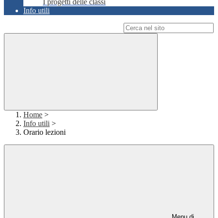
I progetti delle classi
Info utili
Campo di ricerca per le pagine del sito
Home
>
Info utili
>
Orario lezioni
Menu di