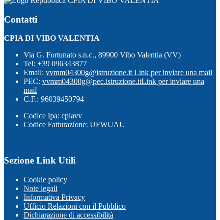
CPIA DI VIBO VALENTIA
Contatti
CPIA DI VIBO VALENTIA
Via G. Fortunato s.n.c., 89900 Vibo Valentia (VV)
Tel:
+39 096343877
Email:
vvmm04300g@istruzione.it
Link per inviare una mail
PEC:
vvmm04300g@pec.istruzione.it
Link per inviare una
mail
C.F.: 96039450794
Codice Ipa: cpiavv
Codice Fatturazione: UFWUAU
Sezione Link Utili
Cookie policy
Note legali
Informativa Privacy
Ufficio Relazioni con il Pubblico
Dichiarazione di accessibilità