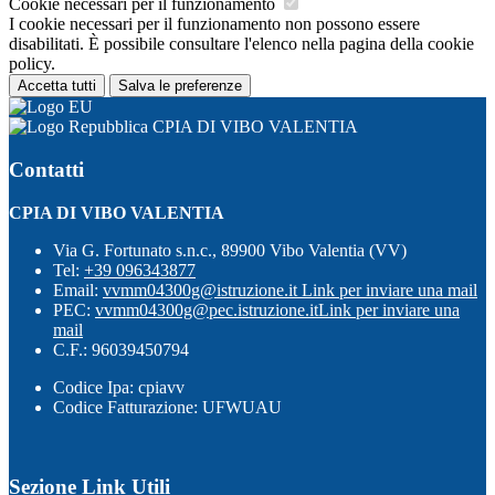
Cookie necessari per il funzionamento
I cookie necessari per il funzionamento non possono essere
disabilitati. È possibile consultare l'elenco nella pagina della cookie
policy.
Accetta tutti
Salva le preferenze
CPIA DI VIBO VALENTIA
Contatti
CPIA DI VIBO VALENTIA
Via G. Fortunato s.n.c., 89900 Vibo Valentia (VV)
Tel:
+39 096343877
Email:
vvmm04300g@istruzione.it
Link per inviare una mail
PEC:
vvmm04300g@pec.istruzione.it
Link per inviare una
mail
C.F.: 96039450794
Codice Ipa: cpiavv
Codice Fatturazione: UFWUAU
Sezione Link Utili