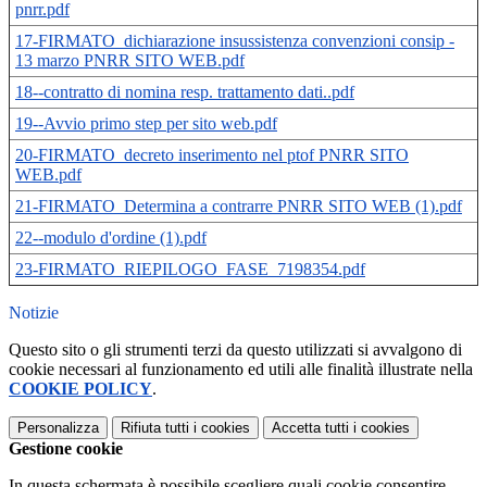
pnrr.pdf
17-FIRMATO_dichiarazione insussistenza convenzioni consip -
13 marzo PNRR SITO WEB.pdf
18--contratto di nomina resp. trattamento dati..pdf
19--Avvio primo step per sito web.pdf
20-FIRMATO_decreto inserimento nel ptof PNRR SITO
WEB.pdf
21-FIRMATO_Determina a contrarre PNRR SITO WEB (1).pdf
22--modulo d'ordine (1).pdf
23-FIRMATO_RIEPILOGO_FASE_7198354.pdf
Notizie
Questo sito o gli strumenti terzi da questo utilizzati si avvalgono di
cookie necessari al funzionamento ed utili alle finalità illustrate nella
COOKIE POLICY
.
Personalizza
Rifiuta tutti
i cookies
Accetta tutti
i cookies
Gestione cookie
In questa schermata è possibile scegliere quali cookie consentire.