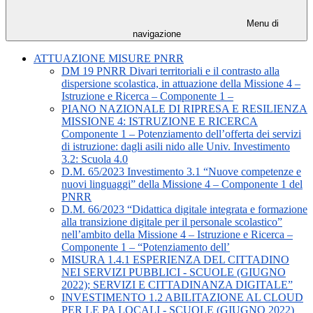
Menu di
navigazione
ATTUAZIONE MISURE PNRR
DM 19 PNRR Divari territoriali e il contrasto alla
dispersione scolastica, in attuazione della Missione 4 –
Istruzione e Ricerca – Componente 1 –
PIANO NAZIONALE DI RIPRESA E RESILIENZA
MISSIONE 4: ISTRUZIONE E RICERCA
Componente 1 – Potenziamento dell’offerta dei servizi
di istruzione: dagli asili nido alle Univ. Investimento
3.2: Scuola 4.0
D.M. 65/2023 Investimento 3.1 “Nuove competenze e
nuovi linguaggi” della Missione 4 – Componente 1 del
PNRR
D.M. 66/2023 “Didattica digitale integrata e formazione
alla transizione digitale per il personale scolastico”
nell’ambito della Missione 4 – Istruzione e Ricerca –
Componente 1 – “Potenziamento dell’
MISURA 1.4.1 ESPERIENZA DEL CITTADINO
NEI SERVIZI PUBBLICI - SCUOLE (GIUGNO
2022); SERVIZI E CITTADINANZA DIGITALE”
INVESTIMENTO 1.2 ABILITAZIONE AL CLOUD
PER LE PA LOCALI - SCUOLE (GIUGNO 2022)