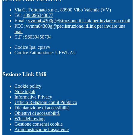
Via G. Fortunato s.n.c., 89900 Vibo Valentia (VV)
Tel:
+39 096343877
Email:
vvmm04300g@istruzione.it
Link per inviare una mail
PEC:
vvmm04300g@pec.istruzione.it
Link per inviare una
mail
C.F.: 96039450794
Codice Ipa: cpiavv
Codice Fatturazione: UFWUAU
Sezione Link Utili
Cookie policy
Note legali
Informativa Privacy
Ufficio Relazioni con il Pubblico
Dichiarazione di accessibilità
Obiettivi di accessibilità
Whistleblowing
Gestione consensi cookie
Amministrazione trasparente