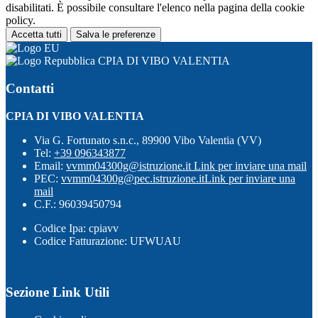
disabilitati. È possibile consultare l'elenco nella pagina della cookie
policy.
Accetta tutti
Salva le preferenze
CPIA DI VIBO VALENTIA
Contatti
CPIA DI VIBO VALENTIA
Via G. Fortunato s.n.c., 89900 Vibo Valentia (VV)
Tel:
+39 096343877
Email:
vvmm04300g@istruzione.it
Link per inviare una mail
PEC:
vvmm04300g@pec.istruzione.it
Link per inviare una
mail
C.F.: 96039450794
Codice Ipa: cpiavv
Codice Fatturazione: UFWUAU
Sezione Link Utili