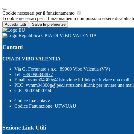
Cookie necessari per il funzionamento
I cookie necessari per il funzionamento non possono essere disabilitati.
Accetta tutti
Salva le preferenze
CPIA DI VIBO VALENTIA
Contatti
CPIA DI VIBO VALENTIA
Via G. Fortunato s.n.c., 89900 Vibo Valentia (VV)
Tel:
+39 096343877
Email:
vvmm04300g@istruzione.it
Link per inviare una mail
PEC:
vvmm04300g@pec.istruzione.it
Link per inviare una mail
C.F.: 96039450794
Codice Ipa: cpiavv
Codice Fatturazione: UFWUAU
Sezione Link Utili