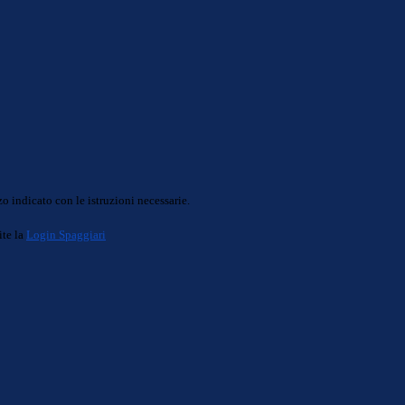
o indicato con le istruzioni necessarie.
ite la
Login Spaggiari