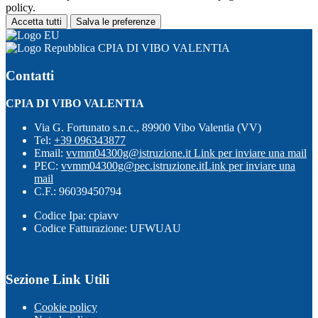
policy.
Accetta tutti
Salva le preferenze
CPIA DI VIBO VALENTIA
Contatti
CPIA DI VIBO VALENTIA
Via G. Fortunato s.n.c., 89900 Vibo Valentia (VV)
Tel:
+39 096343877
Email:
vvmm04300g@istruzione.it
Link per inviare una mail
PEC:
vvmm04300g@pec.istruzione.it
Link per inviare una
mail
C.F.: 96039450794
Codice Ipa: cpiavv
Codice Fatturazione: UFWUAU
Sezione Link Utili
Cookie policy