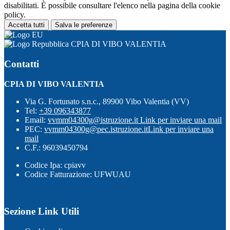
disabilitati. È possibile consultare l'elenco nella pagina della cookie
policy.
Accetta tutti
Salva le preferenze
CPIA DI VIBO VALENTIA
Contatti
CPIA DI VIBO VALENTIA
Via G. Fortunato s.n.c., 89900 Vibo Valentia (VV)
Tel:
+39 096343877
Email:
vvmm04300g@istruzione.it
Link per inviare una mail
PEC:
vvmm04300g@pec.istruzione.it
Link per inviare una
mail
C.F.: 96039450794
Codice Ipa: cpiavv
Codice Fatturazione: UFWUAU
Sezione Link Utili