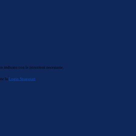
o indicato con le istruzioni necessarie.
ite la
Login Spaggiari