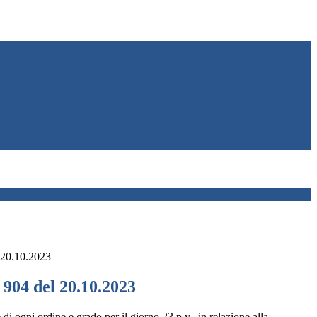
 20.10.2023
 904 del 20.10.2023
di ogni ordine e grado per il giorno 23 p.v., in relazione alla