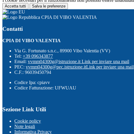
I cookie necessari per il funzionamento non possono essere disabilitati.
Accetta tutti
Salva le preferenze
CPIA DI VIBO VALENTIA
Contatti
CPIA DI VIBO VALENTIA
Via G. Fortunato s.n.c., 89900 Vibo Valentia (VV)
Tel:
+39 096343877
Email:
vvmm04300g@istruzione.it
Link per inviare una mail
PEC:
vvmm04300g@pec.istruzione.it
Link per inviare una mail
C.F.: 96039450794
Codice Ipa: cpiavv
Codice Fatturazione: UFWUAU
Sezione Link Utili
Cookie policy
Note legali
Informativa Privacy