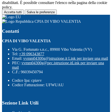
disabilitati. È possibile consultare l'elenco nella pagina della cookie
policy.
Accetta tutti
Salva le preferenze
CPIA DI VIBO VALENTIA
Contatti
CPIA DI VIBO VALENTIA
Via G. Fortunato s.n.c., 89900 Vibo Valentia (VV)
Tel:
+39 096343877
Email:
vvmm04300g@istruzione.it
Link per inviare una mail
PEC:
vvmm04300g@pec.istruzione.it
Link per inviare una
mail
C.F.: 96039450794
Codice Ipa: cpiavv
Codice Fatturazione: UFWUAU
Sezione Link Utili