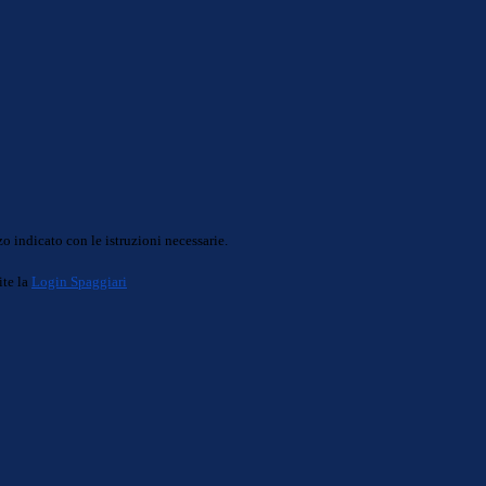
o indicato con le istruzioni necessarie.
ite la
Login Spaggiari