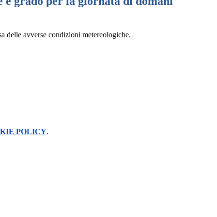
e e grado per la giornata di domani
sa delle avverse condizioni metereologiche.
KIE POLICY
.