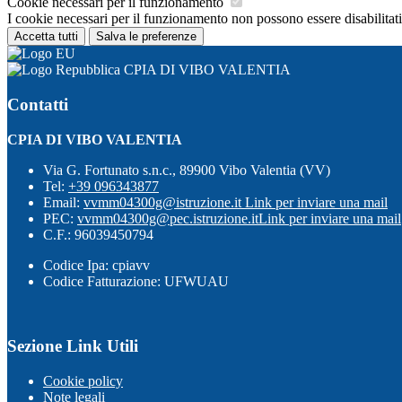
Cookie necessari per il funzionamento
I cookie necessari per il funzionamento non possono essere disabilitati.
Accetta tutti
Salva le preferenze
CPIA DI VIBO VALENTIA
Contatti
CPIA DI VIBO VALENTIA
Via G. Fortunato s.n.c., 89900 Vibo Valentia (VV)
Tel:
+39 096343877
Email:
vvmm04300g@istruzione.it
Link per inviare una mail
PEC:
vvmm04300g@pec.istruzione.it
Link per inviare una mail
C.F.: 96039450794
Codice Ipa: cpiavv
Codice Fatturazione: UFWUAU
Sezione Link Utili
Cookie policy
Note legali