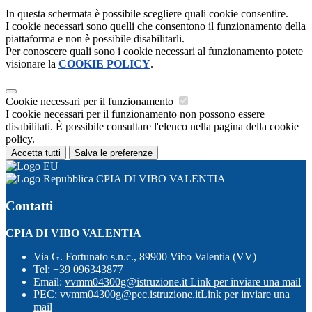
In questa schermata è possibile scegliere quali cookie consentire.
I cookie necessari sono quelli che consentono il funzionamento della
piattaforma e non è possibile disabilitarli.
Per conoscere quali sono i cookie necessari al funzionamento potete
visionare la
COOKIE POLICY
.
Cookie necessari per il funzionamento
I cookie necessari per il funzionamento non possono essere
disabilitati. È possibile consultare l'elenco nella pagina della cookie
policy.
Accetta tutti
Salva le preferenze
CPIA DI VIBO VALENTIA
Contatti
CPIA DI VIBO VALENTIA
Via G. Fortunato s.n.c., 89900 Vibo Valentia (VV)
Tel:
+39 096343877
Email:
vvmm04300g@istruzione.it
Link per inviare una mail
PEC:
vvmm04300g@pec.istruzione.it
Link per inviare una
mail