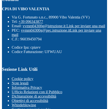
CPIA DI VIBO VALENTIA
Via G. Fortunato s.n.c., 89900 Vibo Valentia (VV)
Tel:
+39 096343877
Email:
vvmm04300g@istruzione.it
Link per inviare una mail
PEC:
vvmm04300g@pec.istruzione.it
Link per inviare una
mail
C.F.: 96039450794
Codice Ipa: cpiavv
Codice Fatturazione: UFWUAU
Sezione Link Utili
Cookie policy
Note legali
Informativa Privacy
Ufficio Relazioni con il Pubblico
Dichiarazione di accessibilità
Obiettivi di accessibilità
Whistleblowing