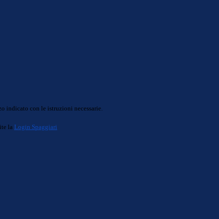
o indicato con le istruzioni necessarie.
ite la
Login Spaggiari