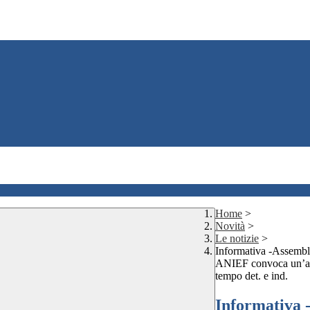
Home
>
Novità
>
Le notizie
>
Informativa -Assembl
ANIEF convoca un’ass
tempo det. e ind.
Informativa 