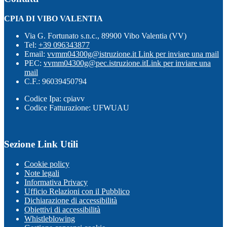
CPIA DI VIBO VALENTIA
Via G. Fortunato s.n.c., 89900 Vibo Valentia (VV)
Tel:
+39 096343877
Email:
vvmm04300g@istruzione.it
Link per inviare una mail
PEC:
vvmm04300g@pec.istruzione.it
Link per inviare una
mail
C.F.: 96039450794
Codice Ipa: cpiavv
Codice Fatturazione: UFWUAU
Sezione Link Utili
Cookie policy
Note legali
Informativa Privacy
Ufficio Relazioni con il Pubblico
Dichiarazione di accessibilità
Obiettivi di accessibilità
Whistleblowing