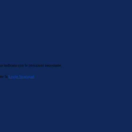
o indicato con le istruzioni necessarie.
ite la
Login Spaggiari