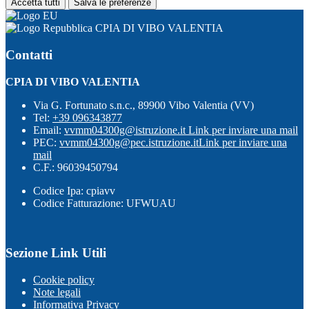
Accetta tutti
Salva le preferenze
CPIA DI VIBO VALENTIA
Contatti
CPIA DI VIBO VALENTIA
Via G. Fortunato s.n.c., 89900 Vibo Valentia (VV)
Tel:
+39 096343877
Email:
vvmm04300g@istruzione.it
Link per inviare una mail
PEC:
vvmm04300g@pec.istruzione.it
Link per inviare una
mail
C.F.: 96039450794
Codice Ipa: cpiavv
Codice Fatturazione: UFWUAU
Sezione Link Utili
Cookie policy
Note legali
Informativa Privacy