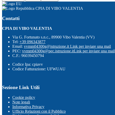
CPIA DI VIBO VALENTIA
Contatti
CPIA DI VIBO VALENTIA
Via G. Fortunato s.n.c., 89900 Vibo Valentia (VV)
Tel:
+39 096343877
Email:
vvmm04300g@istruzione.it
Link per inviare una mail
PEC:
vvmm04300g@pec.istruzione.it
Link per inviare una mail
C.F.: 96039450794
Codice Ipa: cpiavv
Codice Fatturazione: UFWUAU
Sezione Link Utili
Cookie policy
Note legali
Informativa Privacy
Ufficio Relazioni con il Pubblico