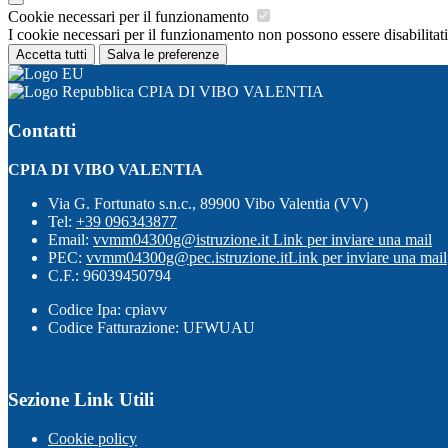
Cookie necessari per il funzionamento
I cookie necessari per il funzionamento non possono essere disabilitati.
Accetta tutti
Salva le preferenze
CPIA DI VIBO VALENTIA
Contatti
CPIA DI VIBO VALENTIA
Via G. Fortunato s.n.c., 89900 Vibo Valentia (VV)
Tel:
+39 096343877
Email:
vvmm04300g@istruzione.it
Link per inviare una mail
PEC:
vvmm04300g@pec.istruzione.it
Link per inviare una mail
C.F.: 96039450794
Codice Ipa: cpiavv
Codice Fatturazione: UFWUAU
Sezione Link Utili
Cookie policy