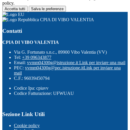
policy.
Accetta tutti
Salva le preferenze
CPIA DI VIBO VALENTIA
Contatti
CPIA DI VIBO VALENTIA
Via G. Fortunato s.n.c., 89900 Vibo Valentia (VV)
Tel:
+39 096343877
Email:
vvmm04300g@istruzione.it
Link per inviare una mail
PEC:
vvmm04300g@pec.istruzione.it
Link per inviare una
mail
C.F.: 96039450794
Codice Ipa: cpiavv
Codice Fatturazione: UFWUAU
Sezione Link Utili
Cookie policy