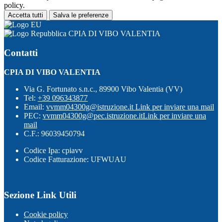
policy.
Accetta tutti
Salva le preferenze
CPIA DI VIBO VALENTIA
Contatti
CPIA DI VIBO VALENTIA
Via G. Fortunato s.n.c., 89900 Vibo Valentia (VV)
Tel:
+39 096343877
Email:
vvmm04300g@istruzione.it
Link per inviare una mail
PEC:
vvmm04300g@pec.istruzione.it
Link per inviare una
mail
C.F.: 96039450794
Codice Ipa: cpiavv
Codice Fatturazione: UFWUAU
Sezione Link Utili
Cookie policy