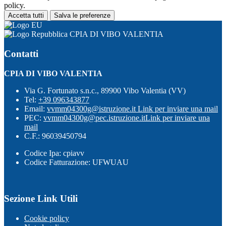
policy.
Accetta tutti
Salva le preferenze
CPIA DI VIBO VALENTIA
Contatti
CPIA DI VIBO VALENTIA
Via G. Fortunato s.n.c., 89900 Vibo Valentia (VV)
Tel:
+39 096343877
Email:
vvmm04300g@istruzione.it
Link per inviare una mail
PEC:
vvmm04300g@pec.istruzione.it
Link per inviare una
mail
C.F.: 96039450794
Codice Ipa: cpiavv
Codice Fatturazione: UFWUAU
Sezione Link Utili
Cookie policy