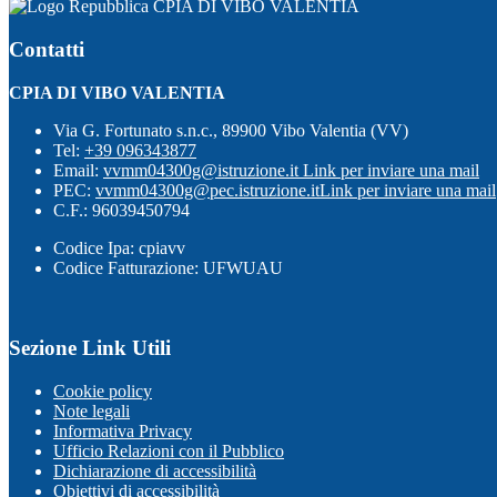
CPIA DI VIBO VALENTIA
Contatti
CPIA DI VIBO VALENTIA
Via G. Fortunato s.n.c., 89900 Vibo Valentia (VV)
Tel:
+39 096343877
Email:
vvmm04300g@istruzione.it
Link per inviare una mail
PEC:
vvmm04300g@pec.istruzione.it
Link per inviare una mail
C.F.: 96039450794
Codice Ipa: cpiavv
Codice Fatturazione: UFWUAU
Sezione Link Utili
Cookie policy
Note legali
Informativa Privacy
Ufficio Relazioni con il Pubblico
Dichiarazione di accessibilità
Obiettivi di accessibilità