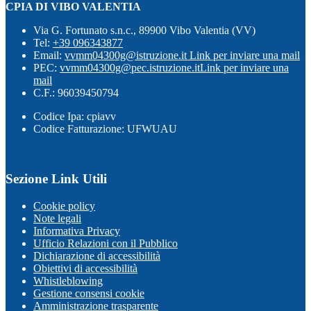
CPIA DI VIBO VALENTIA
Via G. Fortunato s.n.c., 89900 Vibo Valentia (VV)
Tel:
+39 096343877
Email:
vvmm04300g@istruzione.it
Link per inviare una mail
PEC:
vvmm04300g@pec.istruzione.it
Link per inviare una
mail
C.F.: 96039450794
Codice Ipa: cpiavv
Codice Fatturazione: UFWUAU
Sezione Link Utili
Cookie policy
Note legali
Informativa Privacy
Ufficio Relazioni con il Pubblico
Dichiarazione di accessibilità
Obiettivi di accessibilità
Whistleblowing
Gestione consensi cookie
Amministrazione trasparente