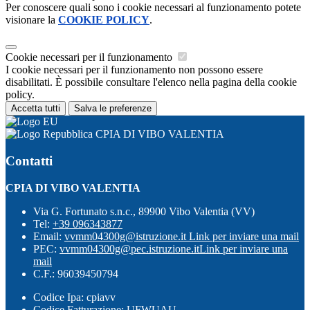
Per conoscere quali sono i cookie necessari al funzionamento potete
visionare la
COOKIE POLICY
.
Cookie necessari per il funzionamento
I cookie necessari per il funzionamento non possono essere
disabilitati. È possibile consultare l'elenco nella pagina della cookie
policy.
Accetta tutti
Salva le preferenze
CPIA DI VIBO VALENTIA
Contatti
CPIA DI VIBO VALENTIA
Via G. Fortunato s.n.c., 89900 Vibo Valentia (VV)
Tel:
+39 096343877
Email:
vvmm04300g@istruzione.it
Link per inviare una mail
PEC:
vvmm04300g@pec.istruzione.it
Link per inviare una
mail
C.F.: 96039450794
Codice Ipa: cpiavv
Codice Fatturazione: UFWUAU