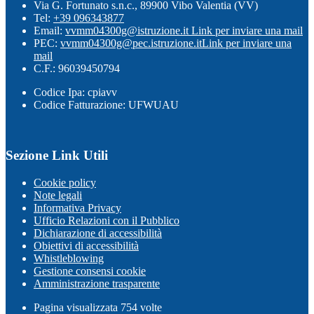
Via G. Fortunato s.n.c., 89900 Vibo Valentia (VV)
Tel:
+39 096343877
Email:
vvmm04300g@istruzione.it
Link per inviare una mail
PEC:
vvmm04300g@pec.istruzione.it
Link per inviare una
mail
C.F.: 96039450794
Codice Ipa: cpiavv
Codice Fatturazione: UFWUAU
Sezione Link Utili
Cookie policy
Note legali
Informativa Privacy
Ufficio Relazioni con il Pubblico
Dichiarazione di accessibilità
Obiettivi di accessibilità
Whistleblowing
Gestione consensi cookie
Amministrazione trasparente
Pagina visualizzata
754
volte