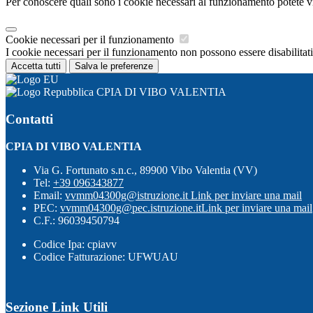
Per conoscere quali sono i cookie necessari al funzionamento potete v
Cookie necessari per il funzionamento
I cookie necessari per il funzionamento non possono essere disabilitati.
Accetta tutti
Salva le preferenze
CPIA DI VIBO VALENTIA
Contatti
CPIA DI VIBO VALENTIA
Via G. Fortunato s.n.c., 89900 Vibo Valentia (VV)
Tel:
+39 096343877
Email:
vvmm04300g@istruzione.it
Link per inviare una mail
PEC:
vvmm04300g@pec.istruzione.it
Link per inviare una mail
C.F.: 96039450794
Codice Ipa: cpiavv
Codice Fatturazione: UFWUAU
Sezione Link Utili