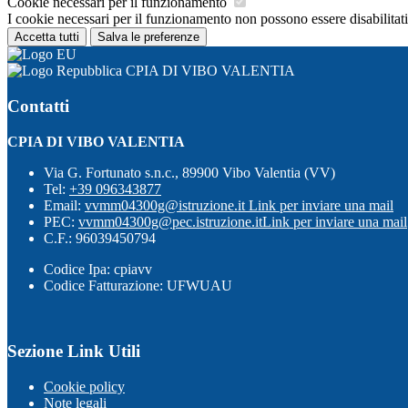
Cookie necessari per il funzionamento
I cookie necessari per il funzionamento non possono essere disabilitati.
Accetta tutti
Salva le preferenze
CPIA DI VIBO VALENTIA
Contatti
CPIA DI VIBO VALENTIA
Via G. Fortunato s.n.c., 89900 Vibo Valentia (VV)
Tel:
+39 096343877
Email:
vvmm04300g@istruzione.it
Link per inviare una mail
PEC:
vvmm04300g@pec.istruzione.it
Link per inviare una mail
C.F.: 96039450794
Codice Ipa: cpiavv
Codice Fatturazione: UFWUAU
Sezione Link Utili
Cookie policy
Note legali