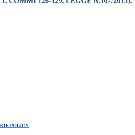
. 1, COMMI 126-129, LEGGE N.107/2015).
KIE POLICY
.