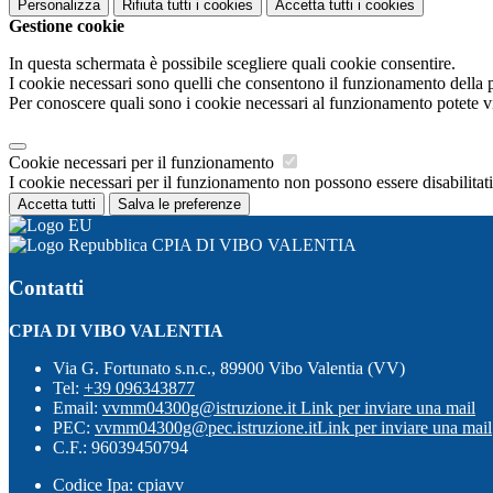
Personalizza
Rifiuta tutti
i cookies
Accetta tutti
i cookies
Gestione cookie
In questa schermata è possibile scegliere quali cookie consentire.
I cookie necessari sono quelli che consentono il funzionamento della pi
Per conoscere quali sono i cookie necessari al funzionamento potete v
Cookie necessari per il funzionamento
I cookie necessari per il funzionamento non possono essere disabilitati.
Accetta tutti
Salva le preferenze
CPIA DI VIBO VALENTIA
Contatti
CPIA DI VIBO VALENTIA
Via G. Fortunato s.n.c., 89900 Vibo Valentia (VV)
Tel:
+39 096343877
Email:
vvmm04300g@istruzione.it
Link per inviare una mail
PEC:
vvmm04300g@pec.istruzione.it
Link per inviare una mail
C.F.: 96039450794
Codice Ipa: cpiavv